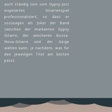
auch ständig sein vom Gypsy-Jazz
inspiriertes Gitarrenspiel
professionalisiert, so dass er
sozusagen als Joker der Band
zwischen der markanten Gypsy
Gitarre, der weicheren Bossa-
Nova-Gitarre und der Geige
wählen kann, je nachdem, was für
den jeweiligen Titel am besten
passt.