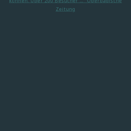
können. Über 200 Besucher ..." Oberbadische
Zeitung