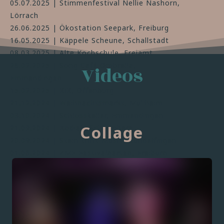
05.07.2025 | Stimmenfestival Nellie Nashorn,
Lörrach
26.06.2025 | Ökostation Seepark, Freiburg
16.05.2025 | Käppele Scheune, Schallstadt
08.03.2025 | Alte Kochschule, Freiamt
26.02.2025 | Song Café Ombrella,
Videos
Emmendingen
15.02.2025 | KiK, Offenburg
21.12.2024 | Weihnachtsmarkt, Müllheim
03.10.2024 | Schlosskeller, Emmendingen
Collage
21.09.2024 | Kodiak, Schramberg
20.09.2024 | Stein trifft Musik, Gundelfingen
01.08.2024 | ZMF Festivalgarten, Freiburg
20.07.2024 | Private Feier, Wolfach